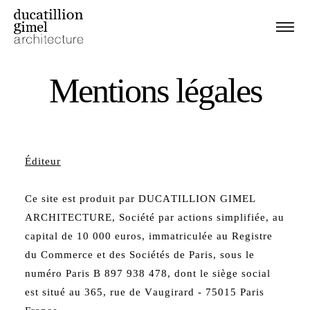
M
e
n
t
i
o
n
s
l
é
g
a
l
e
s
Éditeur
Ce site est produit par DUCATILLION GIMEL
ARCHITECTURE, Société par actions simplifiée, au
capital de 10 000 euros, immatriculée au Registre
du Commerce et des Sociétés de Paris, sous le
numéro Paris B 897 938 478, dont le siège social
est situé au 365, rue de Vaugirard - 75015 Paris